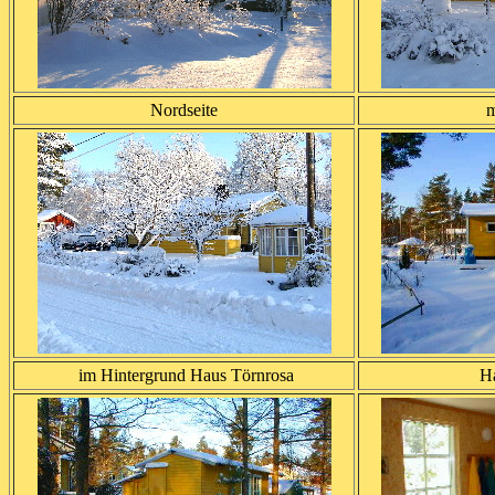
Nordseite
m
im Hintergrund Haus Törnrosa
Ha