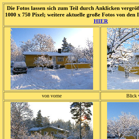
Die Fotos lassen sich zum Teil durch Anklicken vergrö
1000 x
750 Pixel
; w
eitere aktuelle große Fotos von den
HIER
von vorne
Blick 